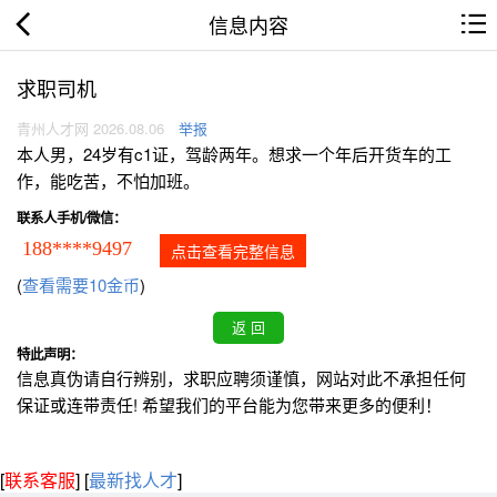
信息内容
求职司机
青州人才网 2026.08.06
举报
本人男，24岁有c1证，驾龄两年。想求一个年后开货车的工
作，能吃苦，不怕加班。
联系人手机/微信：
188****9497
点击查看完整信息
(
查看需要10金币
)
特此声明：
信息真伪请自行辨别，求职应聘须谨慎，网站对此不承担任何
保证或连带责任! 希望我们的平台能为您带来更多的便利！
[
联系客服
]
[
最新找人才
]